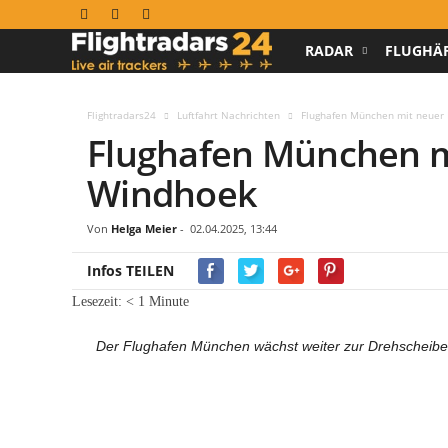
RADAR
FLUGHÄ
F
l
Flightradars24
Luftfahrt Nachrichten
Flughafen München mit neuer
Flughafen München m
i
Windhoek
g
h
Von
Helga Meier
-
02.04.2025, 13:44
Infos TEILEN
t
Lesezeit:
< 1
Minute
r
Der Flughafen München wächst weiter zur Drehscheibe f
a
d
a