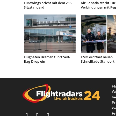
Eurowings bricht mit dem 2×3-
Air Canada stärkt Tür
Sitzstandard
Verbindungen mit Pe
Flughafen Bremen führt Self-
FMO eröffnet neuen
Bag-Drop ein
Schnelllade-Standort
Fl
We
Ve
Pr
We
Fr