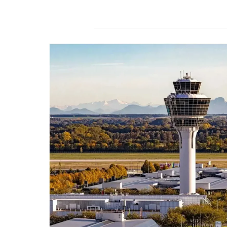
r
s
2
4
.
d
e