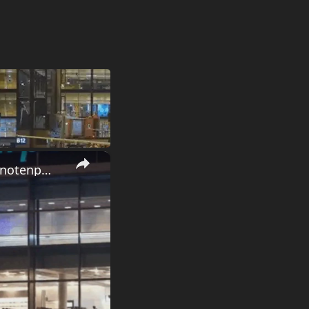
×
Der Frankfurter Flughafen: Deutschlands größter Luftverkehrsknotenpunkt