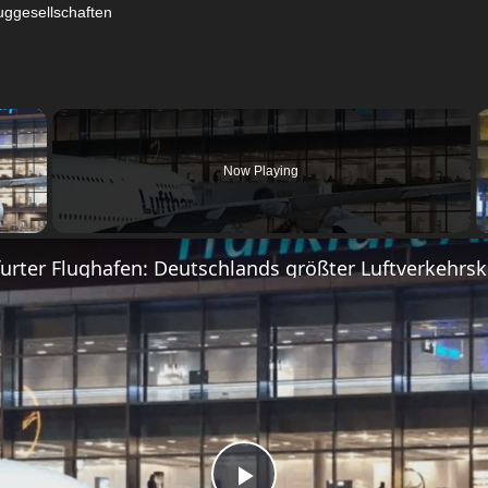
uggesellschaften
×
Now Playing
 Video