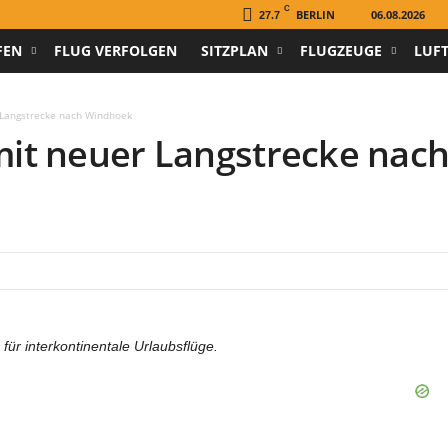
C
BERLIN
06.08.2026
27.7
FEN
FLUG VERFOLGEN
SITZPLAN
FLUGZEUGE
LUF
 Langstrecke nach Windhoek
it neuer Langstrecke nac
ür interkontinentale Urlaubsflüge.