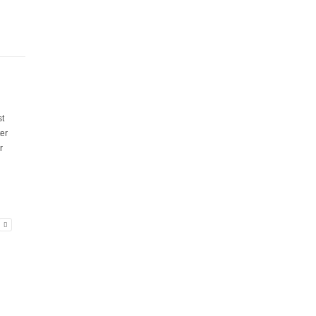
st
er
r