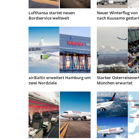
Lufthansa startet neuen
Neuer Winterflug von 
Bordservice weltweit
nach Kuusamo gestar
airBaltic erweitert Hamburg um
Starker Osterreisever
zwei Nordziele
München erwartet