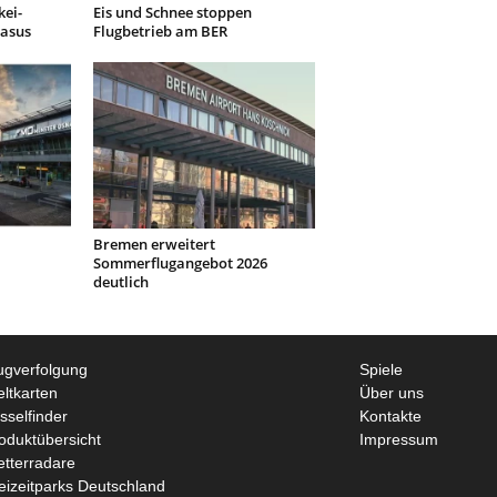
kei-
Eis und Schnee stoppen
gasus
Flugbetrieb am BER
Bremen erweitert
Sommerflugangebot 2026
deutlich
ugverfolgung
Spiele
ltkarten
Über uns
sselfinder
Kontakte
oduktübersicht
Impressum
tterradare
eizeitparks Deutschland