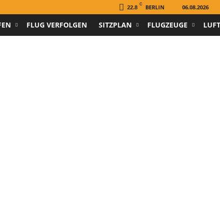
C
BERLIN
06.08.2026
22.8
FEN
FLUG VERFOLGEN
SITZPLAN
FLUGZEUGE
LUF