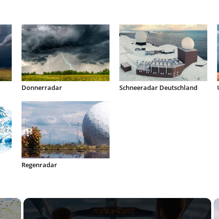
Donnerradar
Schneeradar Deutschland
Regenradar
×