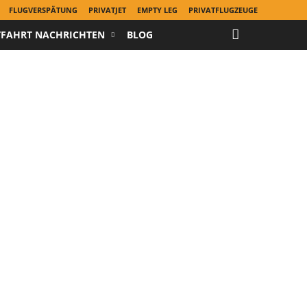
FLUGVERSPÄTUNG
PRIVATJET
EMPTY LEG
PRIVATFLUGZEUGE
TFAHRT NACHRICHTEN
BLOG