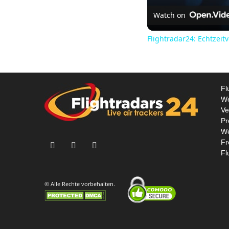
Watch on
Flightradar24: Echtzei
Fl
We
Ve
Pr
We
Fr
Fl
© Alle Rechte vorbehalten.