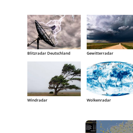
r
s
2
4
Blitzradar Deutschland
Gewitterradar
.
d
e
Windradar
Wolkenradar