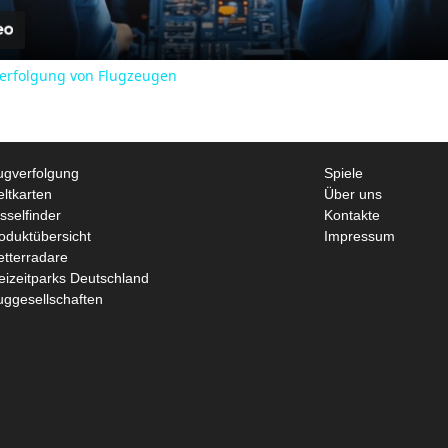
y
tverfolgung von Flugzeugen
V
i
ugverfolgung
Spiele
ltkarten
Über uns
sselfinder
Kontakte
d
oduktübersicht
Impressum
tterradare
eizeitparks Deutschland
e
uggesellschaften
o