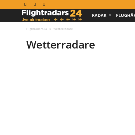
RADAR
FLUGHÄ
F
l
Flightradars24
Wetterradare
Wetterradare
i
g
h
t
r
a
d
a