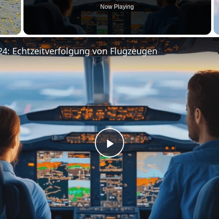
Now Playing
24: Echtzeitverfolgung von Flugzeugen
P
l
a