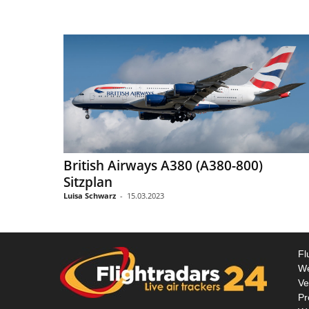
r
s
2
4
.
British Airways A380 (A380-800)
Sitzplan
d
Luisa Schwarz
-
15.03.2023
e
Fl
We
Ve
Pr