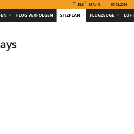
C
BERLIN
07.08.2026
15.6
FEN
FLUG VERFOLGEN
SITZPLAN
FLUGZEUGE
LUF
ways