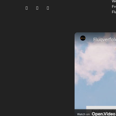
We
Fr
Fl
Watch on