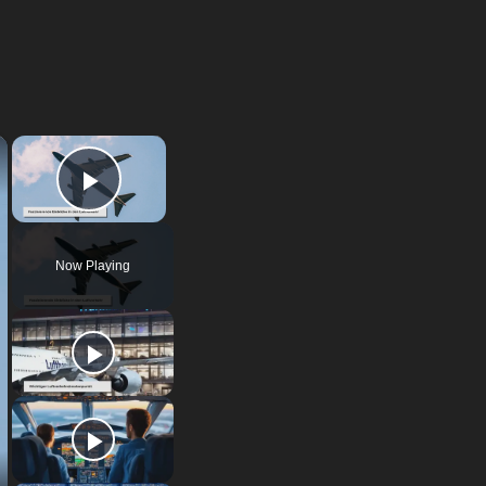
×
×
Play Video
Now Playing