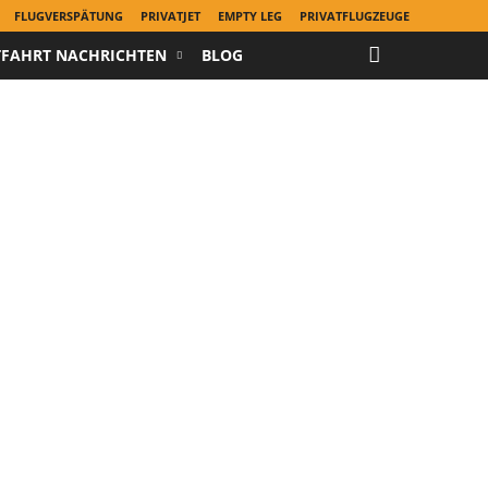
FLUGVERSPÄTUNG
PRIVATJET
EMPTY LEG
PRIVATFLUGZEUGE
TFAHRT NACHRICHTEN
BLOG