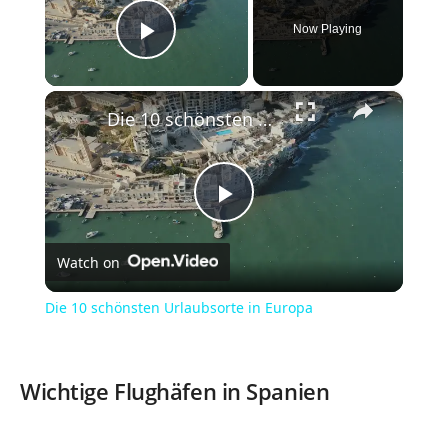
Now Playing
Play Video
×
Die 10 schönsten Urlaubsorte in Europa
P
Watch on
l
Die 10 schönsten Urlaubsorte in Europa
a
Wichtige Flughäfen in Spanien
y