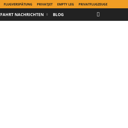
FLUGVERSPÄTUNG
PRIVATJET
EMPTY LEG
PRIVATFLUGZEUGE
TFAHRT NACHRICHTEN
BLOG