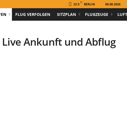
C
BERLIN
08.08.2026
22.9
FEN
FLUG VERFOLGEN
SITZPLAN
FLUGZEUGE
LUF
 Live Ankunft und Abflug