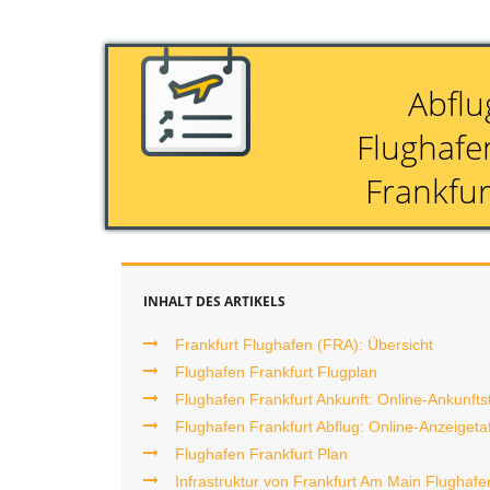
r
Abflu
s
Flughafe
2
Frankfur
4
.
d
INHALT DES ARTIKELS
e
Frankfurt Flughafen (FRA): Übersicht
Flughafen Frankfurt Flugplan
Flughafen Frankfurt Ankunft: Online-Ankunftst
Flughafen Frankfurt Abflug: Online-Anzeigeta
Flughafen Frankfurt Plan
Infrastruktur von Frankfurt Am Main Flughafe