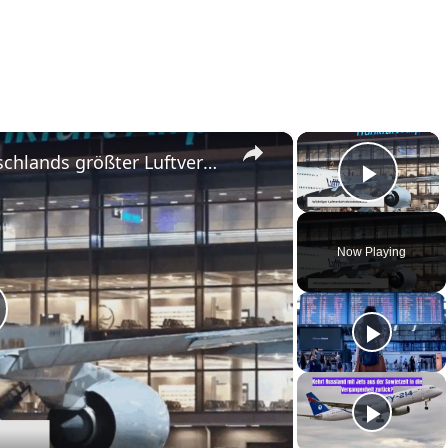
×
×
Der Frankfurter Flughafen: Deutschlands größter Luftverkehrsknotenpunkt
Play 
Now Playing