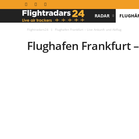
RADAR
FLUGHÄ
F
l
Flightradars24
Flughafen Frankfurt – Live Ankunft und Abflug
Flughafen Frankfurt –
i
g
h
t
r
a
d
a