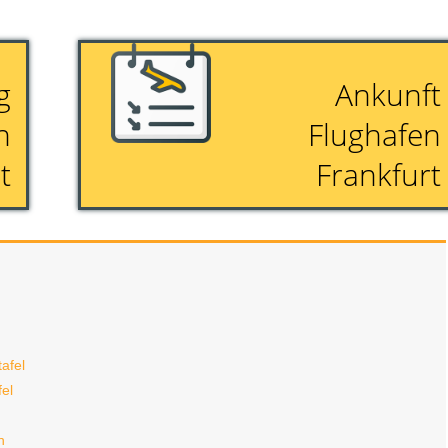
g
Ankunft
n
Flughafen
t
Frankfurt
afel
fel
n