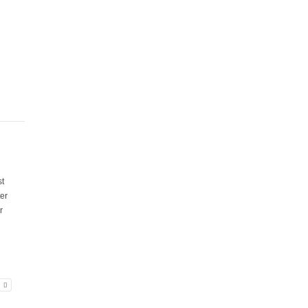
st
er
r