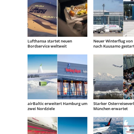
Lufthansa startet neuen
Neuer Winterflug von 
Bordservice weltweit
nach Kuusamo gestar
airBaltic erweitert Hamburg um
Starker Osterreisever
zwei Nordziele
München erwartet