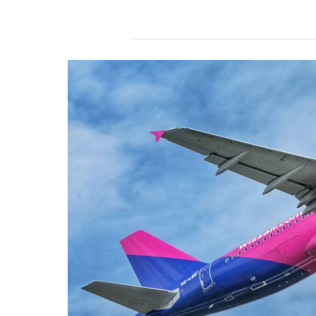
r
s
2
4
.
d
e