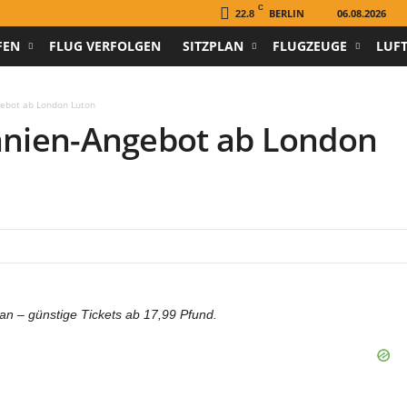
C
BERLIN
06.08.2026
22.8
FEN
FLUG VERFOLGEN
SITZPLAN
FLUGZEUGE
LUF
gebot ab London Luton
panien-Angebot ab London
 an – günstige Tickets ab 17,99 Pfund.