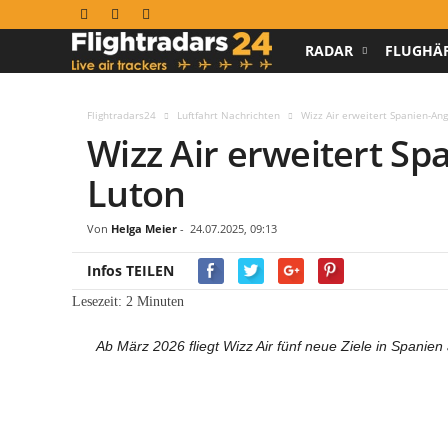
RADAR
FLUGHÄ
F
l
Flightradars24
Luftfahrt Nachrichten
Wizz Air erweitert Spanien-An
Wizz Air erweitert S
i
Luton
g
h
Von
Helga Meier
-
24.07.2025, 09:13
Infos TEILEN
t
Lesezeit:
2
Minuten
r
Ab März 2026 fliegt Wizz Air fünf neue Ziele in Spanien
a
d
a