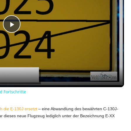
P
l
a
y
d Fortschritte
V
h die E-130J ersetzt
– eine Abwandlung des bewährten C-130J-
r dieses neue Flugzeug lediglich unter der Bezeichnung E-XX
i