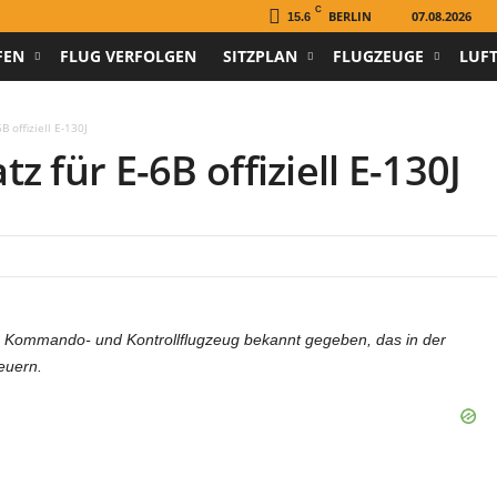
C
BERLIN
07.08.2026
15.6
FEN
FLUG VERFOLGEN
SITZPLAN
FLUGZEUGE
LUF
 offiziell E-130J
 für E-6B offiziell E-130J
ues Kommando- und Kontrollflugzeug bekannt gegeben, das in der
teuern.