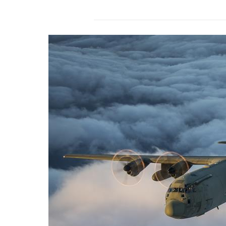
r
s
2
4
.
d
e