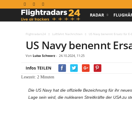
RADAR
FLUGHÄ
F
l
Flightradars24
Luftfahrt Nachrichten
US Navy benennt Ersatz für E-6B
US Navy benennt Ersatz
i
g
Von
Luisa Schwarz
-
24.10.2024, 11:25
h
Infos TEILEN
Lesezeit:
2
Minuten
t
Die US Navy hat die offizielle Bezeichnung für ihr ne
r
Lage sein wird, die nuklearen Streitkräfte der USA zu s
a
d
a