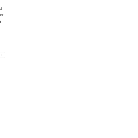
st
er
r