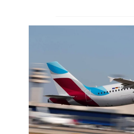
r
s
2
4
.
d
e