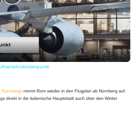
P
l
a
y
Luftverkehrsknotenpunkt
V
:
Eurowings
nimmt Rom wieder in den Flugplan ab Nürnberg auf.
i
gs direkt in die italienische Hauptstadt auch über den Winter
d
e