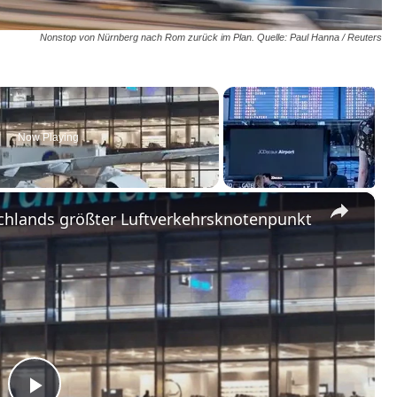
Nonstop von Nürnberg nach Rom zurück im Plan. Quelle: Paul Hanna / Reuters
Now Playing
×
schlands größter Luftverkehrsknotenpunkt