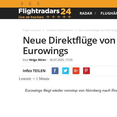
RADAR
FLUGHÄ
F
l
Flightradars24
Luftfahrt Nachrichten
Neue Direktflüge von Nürnber
Neue Direktflüge vo
i
Eurowings
g
h
Von
Helga Meier
-
30.07.2025, 17:33
Infos TEILEN
t
Lesezeit:
< 1
Minute
r
Eurowings fliegt wieder nonstop von Nürnberg nach Ro
a
d
a