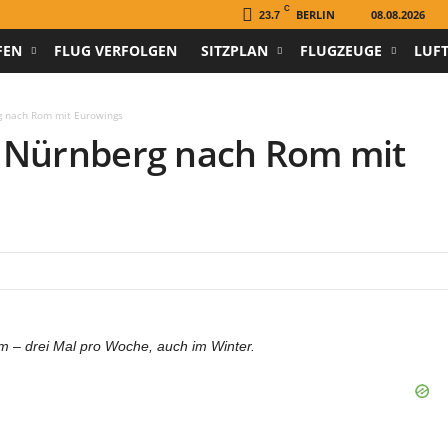
C
BERLIN
08.08.2026
23.7
FEN
FLUG VERFOLGEN
SITZPLAN
FLUGZEUGE
LUF
g nach Rom mit Eurowings
n Nürnberg nach Rom mit
m – drei Mal pro Woche, auch im Winter.