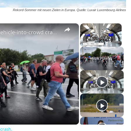
Rekord-Sommer mit neuen Zielen in Europa. Quelle: Luxair Luxembourg Airlines
×
×
Germany: Berlin in aftermath of vehicle-into-crowd crash.
Unmute
Now Playing
 crash.