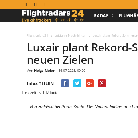
RADAR
FLUGHÄ
F
l
Flightradars24
Luftfahrt Nachrichten
Luxair plant Rekord‑Sommerp
Luxair plant Rekor
i
neuen Zielen
g
h
Von
Helga Meier
-
16.07.2025, 09:20
Infos TEILEN
t
Lesezeit:
< 1
Minute
r
Von Helsinki bis Porto Santo: Die Nationalairline aus Lu
a
d
a