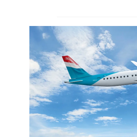
r
s
2
4
.
d
e