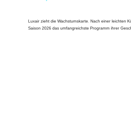
y
V
Luxair zieht die Wachstumskarte. Nach einer leichten K
Saison 2026 das umfangreichste Programm ihrer Geschi
i
d
e
o