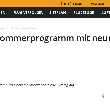
C
BERLIN
07.08.2026
18.4
FEN
FLUG VERFOLGEN
SITZPLAN
FLUGZEUGE
LUF
rogramm mit neun neuen Zielen
d‑Sommerprogramm mit neu
xemburg stockt ihr Streckennetz 2026 kräftig auf.