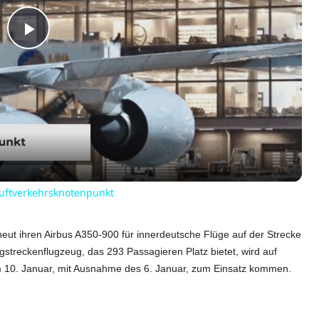
P
l
a
y
Luftverkehrsknotenpunkt
V
eut ihren Airbus A350-900 für innerdeutsche Flüge auf der Strecke
reckenflugzeug, das 293 Passagieren Platz bietet, wird auf
i
 10. Januar, mit Ausnahme des 6. Januar, zum Einsatz kommen.
d