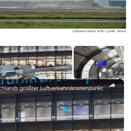
Lufthansa Airbus A350. Quelle: Airbus
Now Playing
×
schlands größter Luftverkehrsknotenpunkt