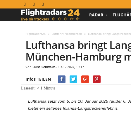
RADAR
FLUGHÄ
F
l
Flightradars24
Luftfahrt Nachrichten
Lufthansa bringt Langstrecke
Lufthansa bringt Lan
i
München-Hamburg mi
g
h
Von
Luisa Schwarz
-
03.12.2024, 19:17
Infos TEILEN
t
Lesezeit:
< 1
Minute
r
Lufthansa setzt vom 5. bis 10. Januar 2025 (außer 6.
a
bietet ein seltenes Inlands-Langstreckenerlebnis.
d
a