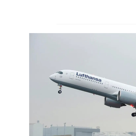
r
s
2
4
.
d
e