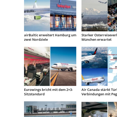
airBaltic erweitert Hamburg um
Starker Osterreisever
zwei Nordziele
München erwartet
Eurowings bricht mit dem 2×3-
Air Canada stärkt Tür
Sitzstandard
Verbindungen mit Pe