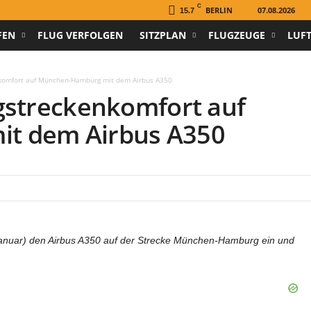
C
BERLIN
07.08.2026
15.7
FEN
FLUG VERFOLGEN
SITZPLAN
FLUGZEUGE
LUF
nkomfort auf München-Hamburg mit dem Airbus A350
gstreckenkomfort auf
t dem Airbus A350
 Januar) den Airbus A350 auf der Strecke München-Hamburg ein und