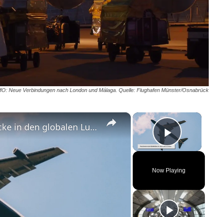
MO: Neue Verbindungen nach London und Málaga. Quelle: Flughafen Münster/Osnabrück
×
×
Flugverfolgung in Echtzeit: Einblicke in den globalen Luftverkehr
Play Vi
Now Playing