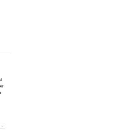
st
er
r