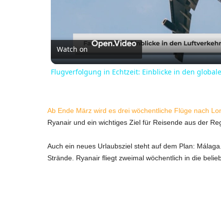
l
Watch on
a
Flugverfolgung in Echtzeit: Einblicke in den global
y
V
Ab Ende März wird es drei wöchentliche Flüge nach L
Ryanair und ein wichtiges Ziel für Reisende aus der Re
i
Auch ein neues Urlaubsziel steht auf dem Plan: Málaga. 
Strände. Ryanair fliegt zweimal wöchentlich in die bel
d
e