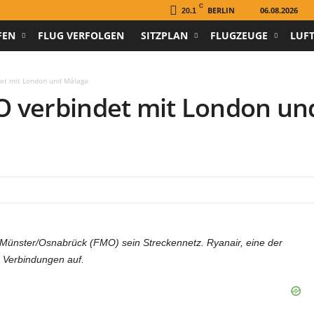
C
BERLIN
06.08.2026
20.1
FEN
FLUG VERFOLGEN
SITZPLAN
FLUGZEUGE
LUF
et mit London und Málaga
O verbindet mit London un
Münster/Osnabrück (FMO) sein Streckennetz. Ryanair, eine der
 Verbindungen auf.