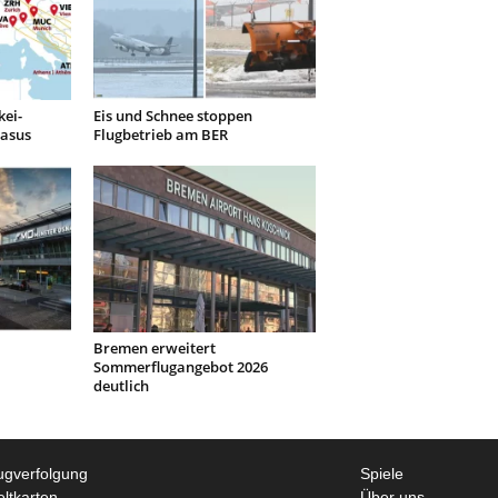
kei-
Eis und Schnee stoppen
gasus
Flugbetrieb am BER
Bremen erweitert
Sommerflugangebot 2026
deutlich
ugverfolgung
Spiele
ltkarten
Über uns