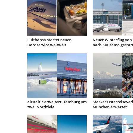
Lufthansa startet neuen
Neuer Winterflug von 
Bordservice weltweit
nach Kuusamo gestar
airBaltic erweitert Hamburg um
Starker Osterreisever
zwei Nordziele
München erwartet