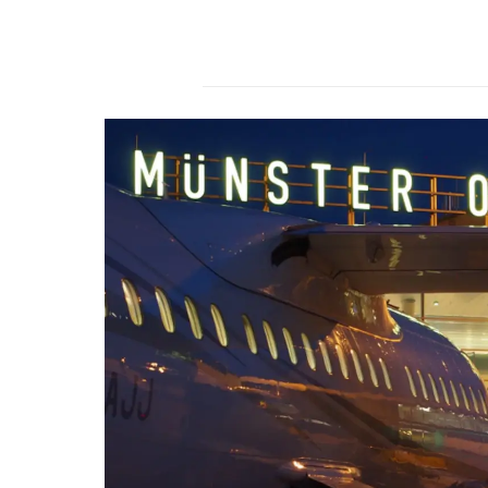
r
s
2
4
.
d
e