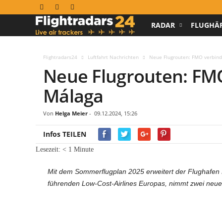
RADAR
FLUGHÄ
F
l
Flightradars24
Luftfahrt Nachrichten
Neue Flugrouten: FMO verbind
Neue Flugrouten: FM
i
Málaga
g
h
Von
Helga Meier
-
09.12.2024, 15:26
Infos TEILEN
t
Lesezeit:
< 1
Minute
r
Mit dem Sommerflugplan 2025 erweitert der Flughafen 
a
führenden Low-Cost-Airlines Europas, nimmt zwei neue
d
a