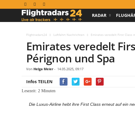
RADAR
FLUGHÄ
F
l
Flightradars24
Luftfahrt Nachrichten
Emirates veredelt First Class 
Emirates veredelt Fir
i
Pérignon und Spa
g
h
Von
Helga Meier
-
14.05.2025, 09:17
Infos TEILEN
t
Lesezeit:
2
Minuten
r
Die Luxus-Airline hebt ihre First Class erneut auf ein 
a
d
a