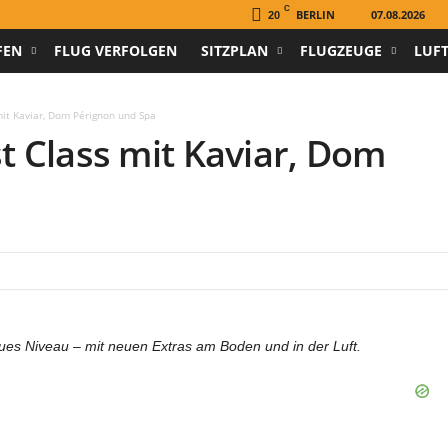
C
BERLIN
07.08.2026
20
FEN
FLUG VERFOLGEN
SITZPLAN
FLUGZEUGE
LUF
mit Kaviar, Dom Pérignon und Spa
st Class mit Kaviar, Dom
neues Niveau – mit neuen Extras am Boden und in der Luft.