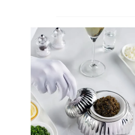
r
s
2
4
.
d
e