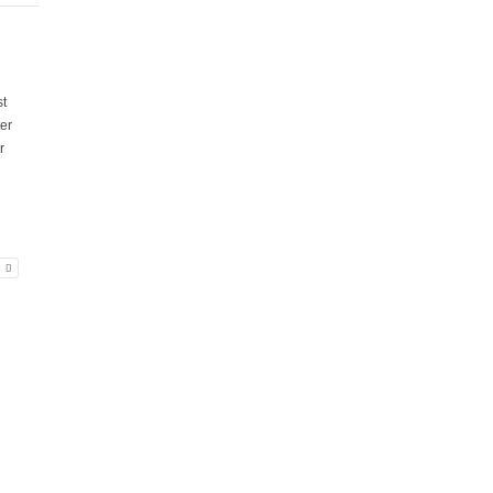
st
er
r