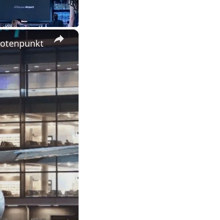
×
notenpunkt