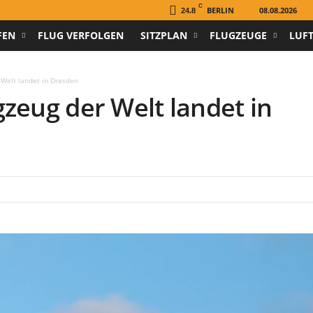
C
BERLIN
08.08.2026
24.8
FEN
FLUG VERFOLGEN
SITZPLAN
FLUGZEUGE
LUF
 Welt landet in Dresden
zeug der Welt landet in