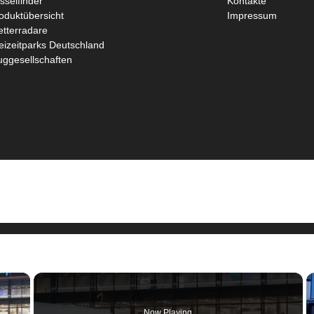
sselfinder
Kontakte
oduktübersicht
Impressum
tterradare
eizeitparks Deutschland
uggesellschaften
×
Now Playing