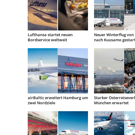
Lufthansa startet neuen
Neuer Winterflug von 
Bordservice weltweit
nach Kuusamo gestar
airBaltic erweitert Hamburg um
Starker Osterreisever
zwei Nordziele
München erwartet