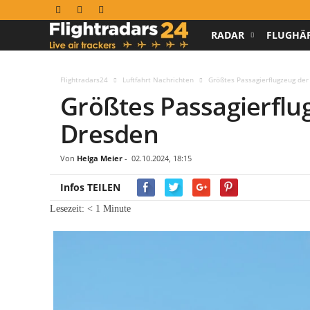
RADAR
FLUGHÄ
F
l
Flightradars24
Luftfahrt Nachrichten
Größtes Passagierflugzeug der
Größtes Passagierflug
i
Dresden
g
h
Von
Helga Meier
-
02.10.2024, 18:15
Infos TEILEN
t
Lesezeit:
< 1
Minute
r
a
d
a