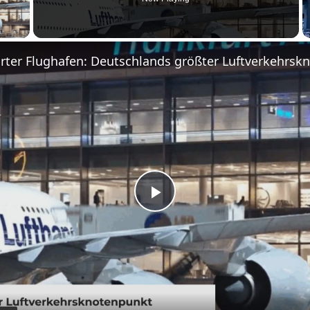
 Video
urter Flughafen: Deutschlands größter Luftverkehrsk
P
l
a