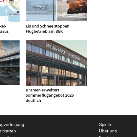
kei-
Eis und Schnee stoppen
gasus
Flugbetrieb am BER
Bremen erweitert
Sommerflugangebot 2026
deutlich
ugverfolgung
Spiele
ltkarten
Über uns