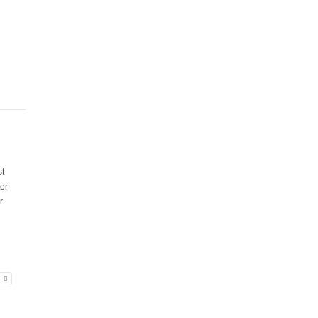
st
er
r