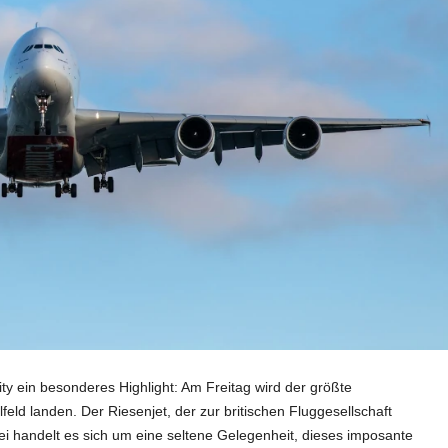
y ein besonderes Highlight: Am Freitag wird der größte
lfeld landen. Der Riesenjet, der zur britischen Fluggesellschaft
bei handelt es sich um eine seltene Gelegenheit, dieses imposante