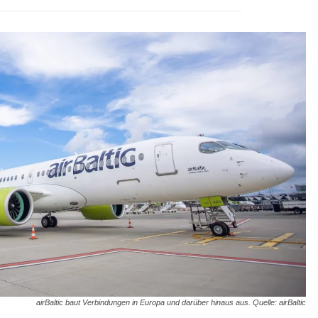
airBaltic baut Verbindungen in Europa und darüber hinaus aus. Quelle: airBaltic