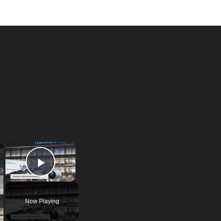
×
×
Play Video
Now Playing