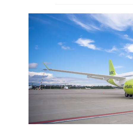
r
s
2
4
.
d
e