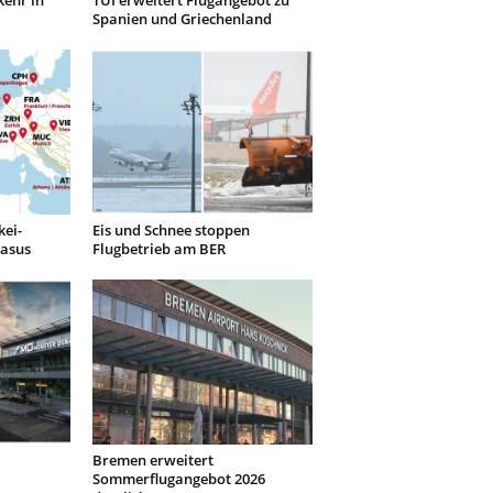
kehr in
TUI erweitert Flugangebot zu
Spanien und Griechenland
kei-
Eis und Schnee stoppen
gasus
Flugbetrieb am BER
Bremen erweitert
Sommerflugangebot 2026