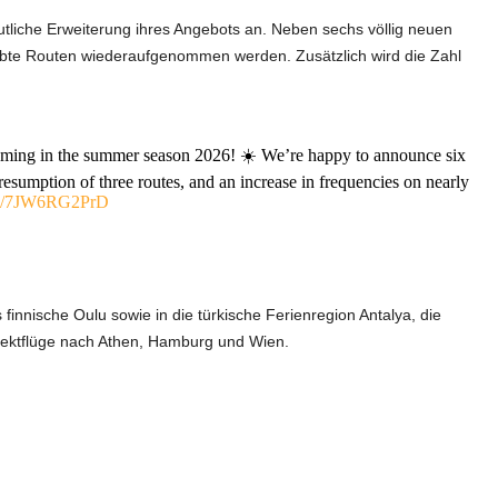
utliche Erweiterung ihres Angebots an. Neben sechs völlig neuen
iebte Routen wiederaufgenommen werden. Zusätzlich wird die Zahl
coming in the summer season 2026! ☀️ We’re happy to announce six
resumption of three routes, and an increase in frequencies on nearly
com/7JW6RG2PrD
 finnische Oulu sowie in die türkische Ferienregion Antalya, die
Direktflüge nach Athen, Hamburg und Wien.