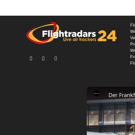
Fl
We
Ve
Pr
We
Fr
Fl