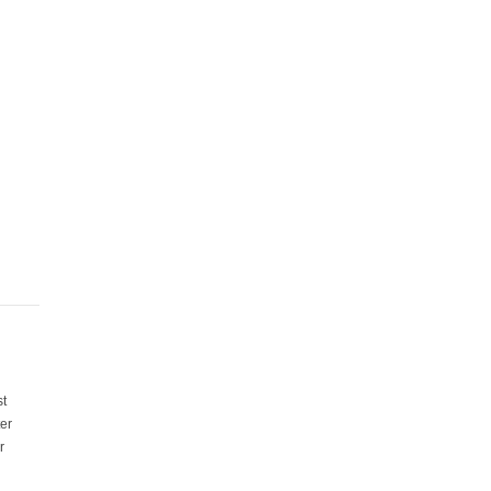
st
er
r