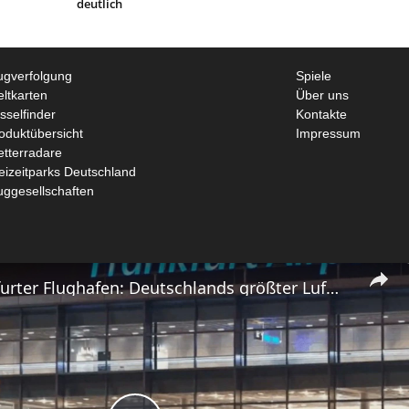
deutlich
ugverfolgung
Spiele
ltkarten
Über uns
sselfinder
Kontakte
oduktübersicht
Impressum
tterradare
eizeitparks Deutschland
uggesellschaften
Der Frankfurter Flughafen: Deutschlands größter Luftverkehrsknotenpunkt