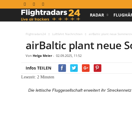
RADAR
FLUGHÄ
F
l
Flightradars24
Luftfahrt Nachrichten
airBaltic plant neue Sommerzi
airBaltic plant neue 
i
g
Von
Helga Meier
-
02.09.2025, 11:52
h
Infos TEILEN
Lesezeit:
2
Minuten
t
Die lettische Fluggesellschaft erweitert ihr Streckenn
r
a
d
a