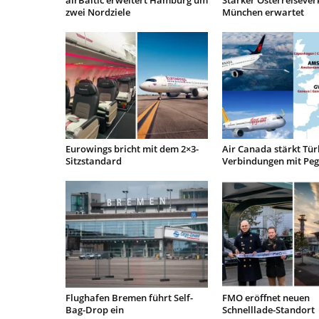
airBaltic erweitert Hamburg um
Starker Osterreisever
zwei Nordziele
München erwartet
Eurowings bricht mit dem 2×3-
Air Canada stärkt Tür
Sitzstandard
Verbindungen mit Pe
Flughafen Bremen führt Self-
FMO eröffnet neuen
Bag-Drop ein
Schnelllade-Standort