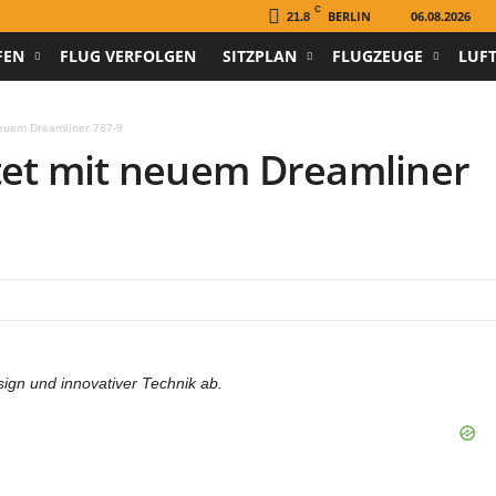
C
BERLIN
06.08.2026
21.8
FEN
FLUG VERFOLGEN
SITZPLAN
FLUGZEUGE
LUF
neuem Dreamliner 787-9
tet mit neuem Dreamliner
ign und innovativer Technik ab.