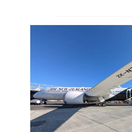
r
s
2
4
.
d
e