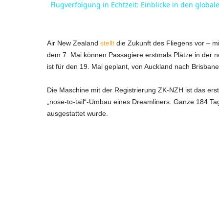
Flugverfolgung in Echtzeit: Einblicke in den global
y
V
Air New Zealand
stellt
die Zukunft des Fliegens vor – 
dem 7. Mai können Passagiere erstmals Plätze in der n
ist für den 19. Mai geplant, von Auckland nach Brisban
i
Die Maschine mit der Registrierung ZK-NZH ist das erste
d
„nose-to-tail“-Umbau eines Dreamliners. Ganze 184 Ta
ausgestattet wurde.
e
o