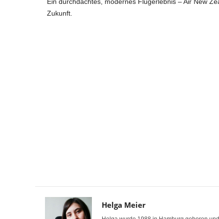
Ein durchdachtes, modernes Flugerlebnis – Air New Zea
Zukunft.
Helga Meier
Helga wurde 1988 in Hamburg geboren und int