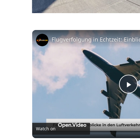
P
l
Watch on
a