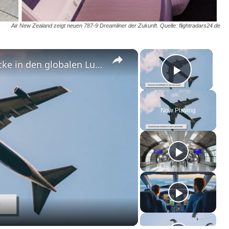
Air New Zealand zeigt neuen 787-9 Dreamliner der Zukunft. Quelle: flightradars24.de
×
×
Flugverfolgung in Echtzeit: Einblicke in den globalen Luftverkehr
Play Vi
Now Playing