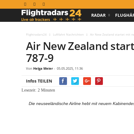
RADAR
FLUGHÄ
F
l
Flightradars24
Luftfahrt Nachrichten
Air New Zealand startet mit 
Air New Zealand star
i
787-9
g
h
Von
Helga Meier
-
05.05.2025, 11:36
Infos TEILEN
t
Lesezeit:
2
Minuten
r
Die neuseeländische Airline hebt mit neuem Kabinendes
a
d
a