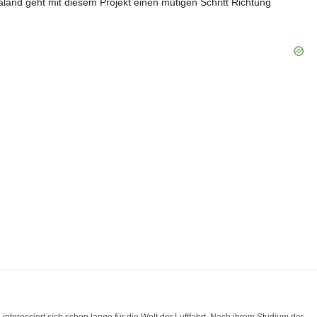
land geht mit diesem Projekt einen mutigen Schritt Richtung
eressiert sich schon lange für die Welt der Luftfahrt. Nach ihrem Studium der