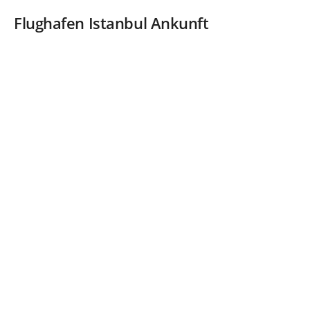
y
Flughafen Istanbul Ankunft
V
i
d
e
o