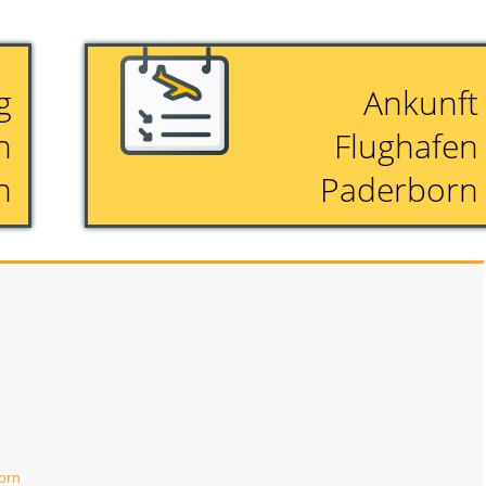
g
Ankunft
n
Flughafen
n
Paderborn
orn