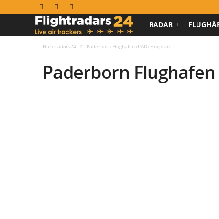
RADAR
FLUGHÄ
F
l
Flightradars24
Paderborn Flughafen (PAD) Flugplan
Paderborn Flughafen 
i
g
h
t
r
a
d
a