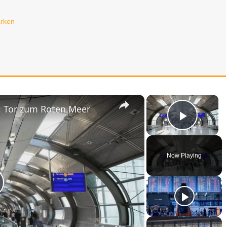
arken
×
×
: Tor zum Roten Meer
Play V
Now Playing