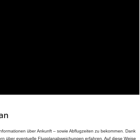
lan
Informationen über Ankunft – sowie Abflugzeiten zu bekommen. Dank
orn über eventuelle Flugplanabweichungen erfahren. Auf diese Weise