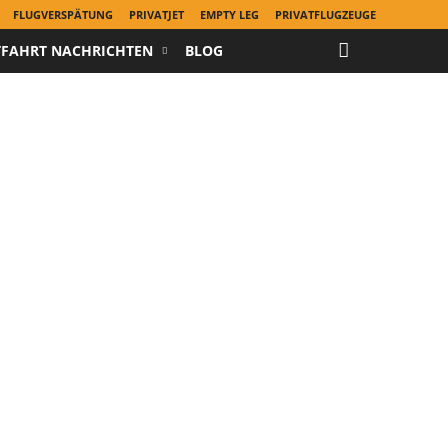
FLUGVERSPÄTUNG
PRIVATJET
EMPTY LEG
PRIVATFLUGZEUGE
TFAHRT NACHRICHTEN
BLOG