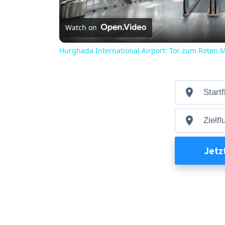
l
a
Watch on
Hurghada International Airport: Tor zum Roten 
y
V
i
d
e
o