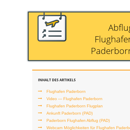
r
Abflu
s
Flughafe
2
Paderbor
4
.
d
INHALT DES ARTIKELS
e
Flughafen Paderborn
Video — Flughafen Paderborn
Flughafen Paderborn Flugplan
Ankunft Paderborn (PAD)
Paderborn Flughafen Abflug (PAD)
Webcam Möglichkeiten für Flughafen Paderb