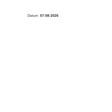
r
Datum:
07-08-2026
s
2
4
.
d
e