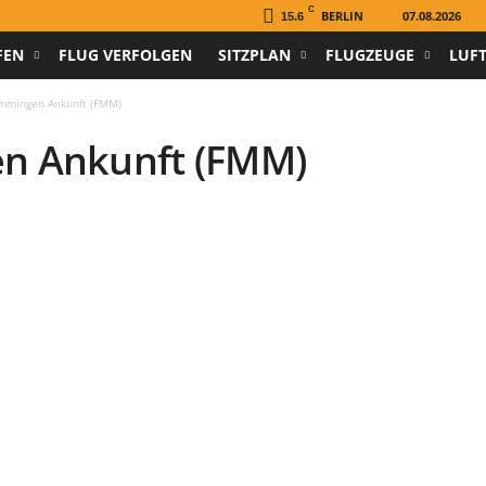
C
BERLIN
07.08.2026
15.6
FEN
FLUG VERFOLGEN
SITZPLAN
FLUGZEUGE
LUF
mmingen Ankunft (FMM)
n Ankunft (FMM)