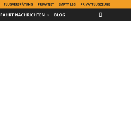
FLUGVERSPÄTUNG
PRIVATJET
EMPTY LEG
PRIVATFLUGZEUGE
TFAHRT NACHRICHTEN
BLOG