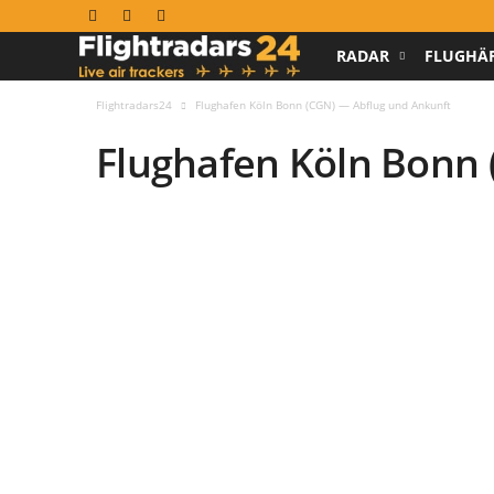
RADAR
FLUGHÄ
F
l
Flightradars24
Flughafen Köln Bonn (CGN) — Abflug und Ankunft
Flughafen Köln Bonn 
i
g
h
t
r
a
d
a