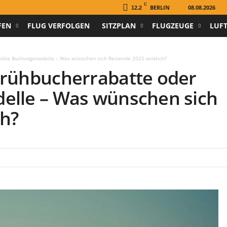
C
BERLIN
08.08.2026
12.2
FEN
FLUG VERFOLGEN
SITZPLAN
FLUGZEUGE
LUF
exible Buchungsmodelle – Was wünschen sich Reisende 2025 wirklich?
Frühbucherrabatte oder
elle – Was wünschen sich
ch?