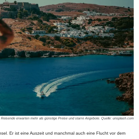
Reisende erwarten mehr als günstige Preise und starre Angebote. Quelle: unsplash.com
hsel. Er ist eine Auszeit und manchmal auch eine Flucht vor dem