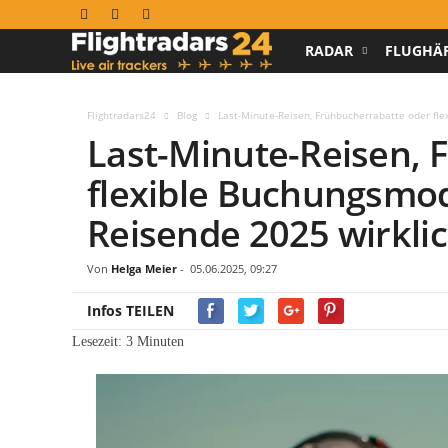
RADAR
FLUGHÄ
F
l
Flightradars24
Blog
Last-Minute-Reisen, Frühbucherrabatte oder fl
Last-Minute-Reisen, 
i
flexible Buchungsmod
g
Reisende 2025 wirkli
h
Von
Helga Meier
-
05.06.2025, 09:27
t
Infos TEILEN
r
Lesezeit:
3
Minuten
a
d
a