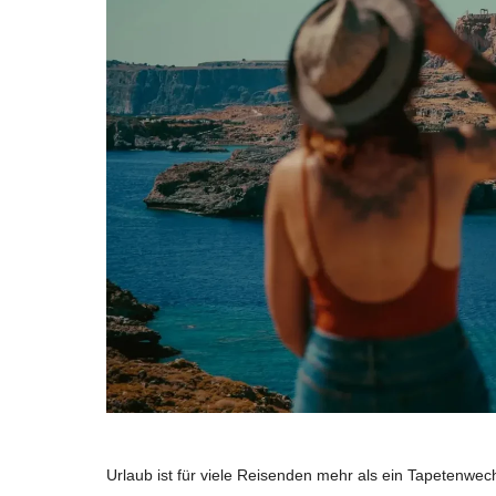
r
s
2
4
.
d
e
Urlaub ist für viele Reisenden mehr als ein Tapetenwec