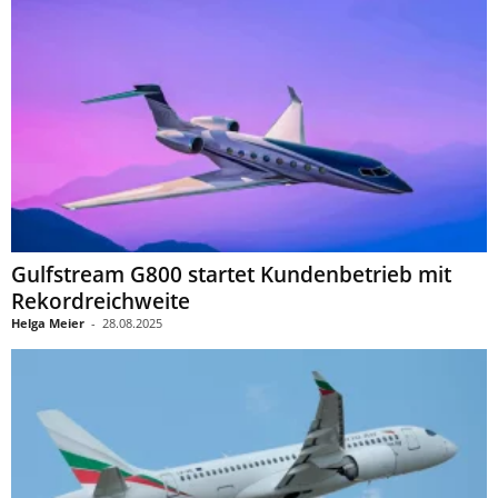
Gulfstream G800 startet Kundenbetrieb mit
Rekordreichweite
Helga Meier
-
28.08.2025