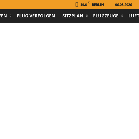
C
BERLIN
06.08.2026
19.6
FEN
FLUG VERFOLGEN
SITZPLAN
FLUGZEUGE
LUF