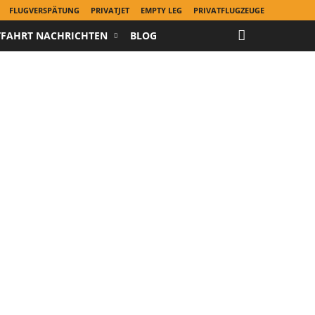
FLUGVERSPÄTUNG
PRIVATJET
EMPTY LEG
PRIVATFLUGZEUGE
TFAHRT NACHRICHTEN
BLOG