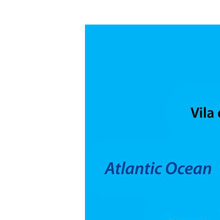
r
s
2
4
.
d
e