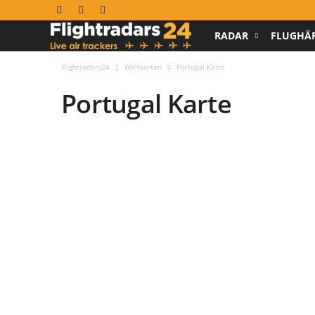
RADAR
FLUGHÄ
F
l
Flightradars24
Weltkarten
Portugal Karte
Portugal Karte
i
g
h
t
r
a
d
a