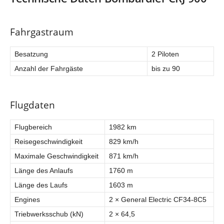
V
Fahrgastraum
i
Besatzung
2 Piloten
Anzahl der Fahrgäste
bis zu 90
d
Flugdaten
e
Flugbereich
1982 km
o
Reisegeschwindigkeit
829 km/h
Maximale Geschwindigkeit
871 km/h
Länge des Anlaufs
1760 m
Länge des Laufs
1603 m
Engines
2 × General Electric CF34-8C5
Triebwerksschub (kN)
2 × 64,5