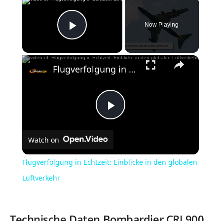
Now Playing
Play Video
×
Flugverfolgung in Echtzeit: Einblicke in den globalen Luftverkehr
P
Watch on
l
Flugverfolgung in Echtzeit: Einblicke in den globalen
a
Luftverkehr
y
Technische Daten Bombardier CRJ 900