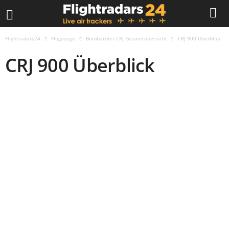
Flightradars24
Flugzeuge
Bombardier CRJ Gesamtübersicht
CRJ 900 Überblick
CRJ 900 Überblick