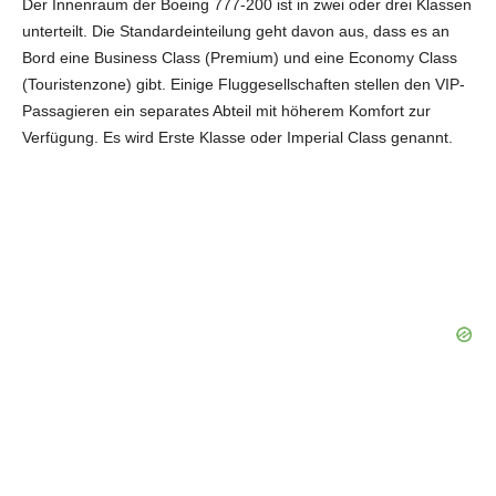
Der Innenraum der Boeing 777-200 ist in zwei oder drei Klassen
V
unterteilt. Die Standardeinteilung geht davon aus, dass es an
Bord eine Business Class (Premium) und eine Economy Class
(Touristenzone) gibt. Einige Fluggesellschaften stellen den VIP-
i
Passagieren ein separates Abteil mit höherem Komfort zur
Verfügung. Es wird Erste Klasse oder Imperial Class genannt.
d
e
o