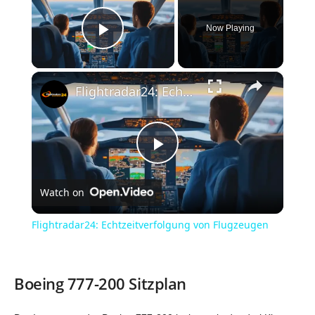
Now Playing
Play Video
×
Flightradar24: Echtzeitverfolgung von Flugzeugen
P
Watch on
l
Flightradar24: Echtzeitverfolgung von Flugzeugen
a
Boeing 777-200 Sitzplan
y